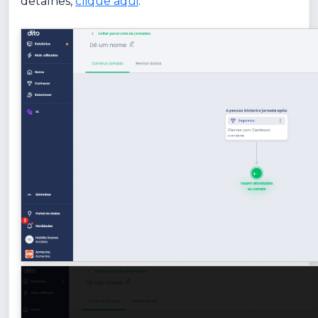
detalhes,
clique aqui
.