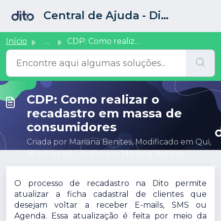
Ir para o conteúdo principal
Central de Ajuda - Dito CRM
Início
...
CDP: Como realizar o recadastro em massa de consumidores
CDP: Como realizar o
recadastro em massa de
consumidores
Criada por Mariana Benites, Modificado em Qui,
16 Jul na (o) 7:15 PM por Mariana Benites
O processo de recadastro na Dito permite
atualizar a ficha cadastral de clientes que
desejam voltar a receber E-mails, SMS ou
Agenda. Essa atualização é feita por meio da