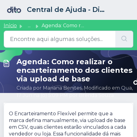
Ir para o conteúdo principal
Central de Ajuda - Dito CRM
Início
...
Agenda: Como realizar o encarteiramento dos clientes via ...
Agenda: Como realizar o
encarteiramento dos clientes
via upload de base
Criada por Mariana Benites, Modificado em Qua,
17 Jun na (o) 5:09 PM por Brenda Souza
O Encarteiramento Flexível permite que a
marca defina manualmente, via upload de base
em CSV, quais clientes estarão vinculados a cada
vendedor ou loja. Essa funcionalidade dá mais