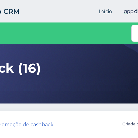
to CRM
Início
k (16)
Criada 
promoção de cashback