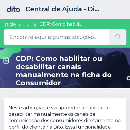
Ir para o conteúdo principal
Central de Ajuda - Dito CRM
Início
...
CDP: Como habilitar ou desabilitar canais manualmente na ...
CDP: Como habilitar ou
desabilitar canais
manualmente na ficha do
Consumidor
Criada por Jeisyka Salgueiro, Modificado em
Sex, 17 Jul na (o) 6:31 PM por Mariana Benites
Neste artigo, você vai aprender a habilitar ou
desabilitar manualmente os canais de
comunicação dos consumidores diretamente no
perfil do cliente na Dito. Essa funcionalidade