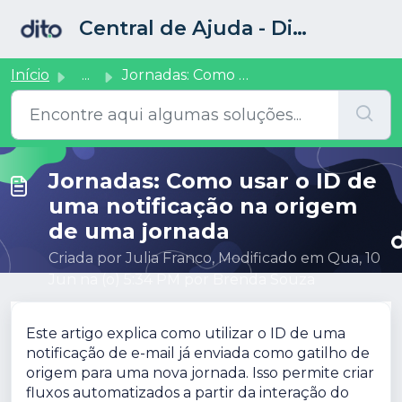
Ir para o conteúdo principal
Central de Ajuda - Dito CRM
Início
...
Jornadas: Como usar o ID de uma notificação na origem de ...
Jornadas: Como usar o ID de
uma notificação na origem
de uma jornada
Criada por Julia Franco, Modificado em Qua, 10
Jun na (o) 5:34 PM por Brenda Souza
Este artigo explica como utilizar o ID de uma
notificação de e-mail já enviada como gatilho de
origem para uma nova jornada. Isso permite criar
fluxos automatizados a partir da interação do