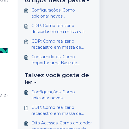
Artigos nesta pasta -
Configurações: Como
adicionar novos
administradores no dashboard
CDP: Como realizar o
da Dito
descadastro em massa via
Importação de Base
CDP: Como realizar o
recadastro em massa de
consumidores
Consumidores: Como
Importar uma Base de
Consumidores no app.dito
Talvez você goste de
ler -
Configurações: Como
e e-
adicionar novos
administradores no dashboard
CDP: Como realizar o
da Dito
recadastro em massa de
consumidores
Dito Acessos: Como entender