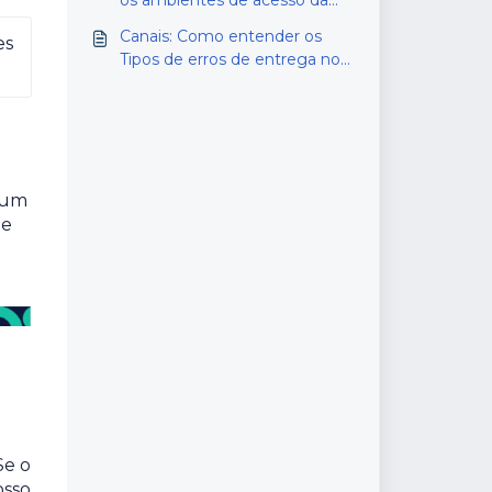
os ambientes de acesso da
plataforma
Canais: Como entender os
s 
Tipos de erros de entrega no
envio de notificações
e um
te
Se o
osso