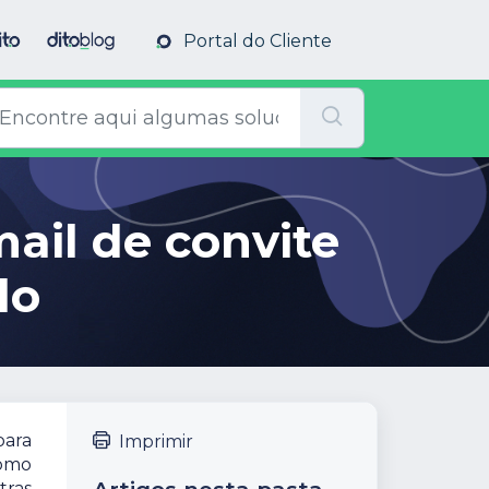
Portal do Cliente
ail de convite
do
para
Imprimir
como
tras