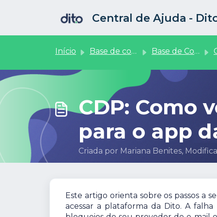
Ir para o conteúdo principal
Central de Ajuda - Di
Início
Base de conhecimento
Base de Conhecimento
C
CDP: Como ve
para o app d
Criada por Mariana Benites, Modific
Este artigo orienta sobre os passos a 
acessar a plataforma da Dito. A falh
bloqueios do seu provedor de e-mail 