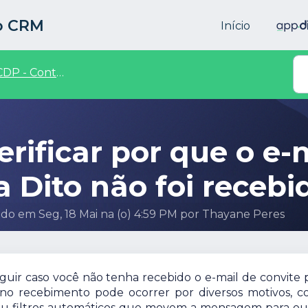
to CRM
Início
DP - Contas e Perfis
rificar por que o e-m
a Dito não foi recebi
ado em Seg, 18 Mai na (o) 4:59 PM por Thayane Peres
seguir caso você não tenha recebido o e-mail de convite 
a no recebimento pode ocorrer por diversos motivos, 
ou filtros automáticos que movem a mensagem para ou