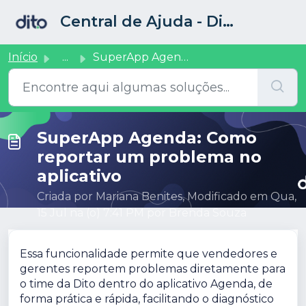
Ir para o conteúdo principal
Central de Ajuda - Dito CRM
Início
...
SuperApp Agenda: Como reportar um problema no aplicativo
SuperApp Agenda: Como
reportar um problema no
aplicativo
Criada por Mariana Benites, Modificado em Qua,
15 Jul na (o) 7:41 PM por Brenda Souza
Essa funcionalidade permite que vendedores e
gerentes reportem problemas diretamente para
o time da Dito dentro do aplicativo Agenda, de
forma prática e rápida, facilitando o diagnóstico