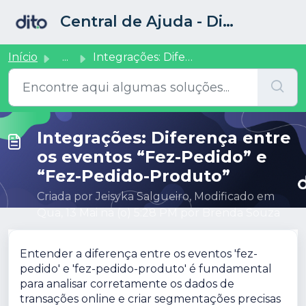
Ir para o conteúdo principal
Central de Ajuda - Dito CRM
Início
...
Integrações: Diferença entre os eventos “Fez-Pedido” e “F...
Integrações: Diferença entre
os eventos “Fez-Pedido” e
“Fez-Pedido-Produto”
Criada por Jeisyka Salgueiro, Modificado em
Qua, 13 Mai na (o) 5:28 PM por Brenda Souza
Entender a diferença entre os eventos 'fez-
pedido' e 'fez-pedido-produto' é fundamental
para analisar corretamente os dados de
transações online e criar segmentações precisas