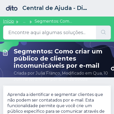
Ir para o conteúdo principal
Central de Ajuda - Dito CRM
Início
...
Segmentos: Como criar um público de clientes incomunicáve...
Segmentos: Como criar um
público de clientes
incomunicáveis por e-mail
Criada por Julia Franco, Modificado em Qua, 10
Jun na (o) 2:11 PM por Brenda Souza
Aprenda a identificar e segmentar clientes que
não podem ser contatados por e-mail. Esta
funcionalidade permite que você crie um
público específico para se comunicar através de