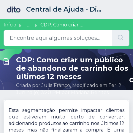
Ir para o conteúdo principal
Central de Ajuda - Dito CRM
Início
...
CDP: Como criar um público de abandono de carrinho dos úl...
CDP: Como criar um público
de abandono de carrinho dos
últimos 12 meses
Criada por Julia Franco, Modificado em Ter, 2
Jun na (o) 3:20 PM por Mariana Benites
Esta segmentação permite impactar clientes
que estiveram muito perto de converter,
adicionando produtos ao carrinho nos últimos 12
meses, mas não finalizaram a compra. É uma