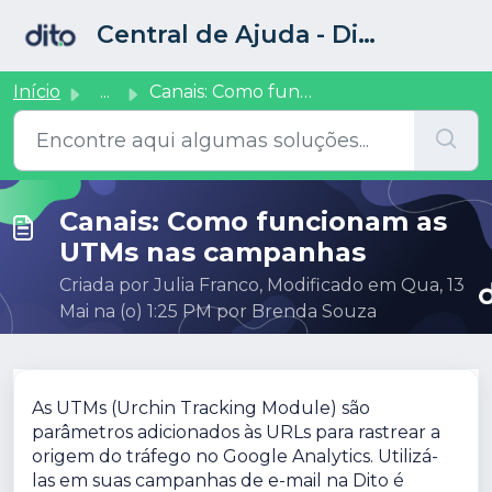
Ir para o conteúdo principal
Central de Ajuda - Dito CRM
Início
...
Canais: Como funcionam as UTMs nas campanhas
Canais: Como funcionam as
UTMs nas campanhas
Criada por Julia Franco, Modificado em Qua, 13
Mai na (o) 1:25 PM por Brenda Souza
As UTMs (Urchin Tracking Module) são
parâmetros adicionados às URLs para rastrear a
origem do tráfego no Google Analytics. Utilizá-
las em suas campanhas de e-mail na Dito é