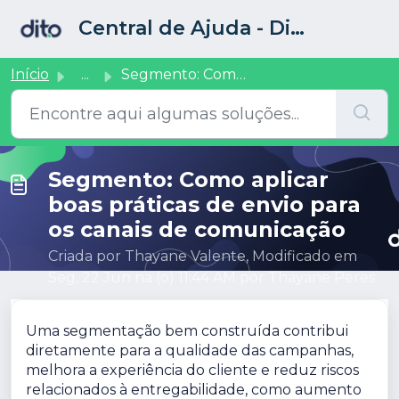
Ir para o conteúdo principal
Central de Ajuda - Dito CRM
Início
...
Segmento: Como aplicar boas práticas de envio para os can...
Segmento: Como aplicar
boas práticas de envio para
os canais de comunicação
Criada por Thayane Valente, Modificado em
Seg, 22 Jun na (o) 11:44 AM por Thayane Peres
Uma segmentação bem construída contribui
diretamente para a qualidade das campanhas,
melhora a experiência do cliente e reduz riscos
relacionados à entregabilidade, como aumento