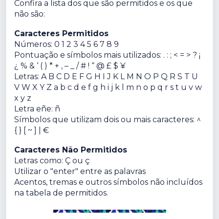
Confira a lista dos que são permitidos e os que
não são:
Caracteres Permitidos
Números: 0 1 2 3 4 5 6 7 8 9
Pontuação e símbolos mais utilizados: . : ; < = > ? ¡
¿ % & ‘ ( ) * + , – _ / # ! “ @ £ $ ¥
Letras: A B C D E F G H I J K L M N O P Q R S T U
V W X Y Z a b c d e f g h i j k l m n o p q r s t u v w
x y z
Letra eñe: ñ
Símbolos que utilizam dois ou mais caracteres: ^
{ } [ ~ ] | €
Caracteres Não Permitidos
Letras como: Ç ou ç
Utilizar o "enter" entre as palavras
Acentos, tremas e outros símbolos não incluídos
na tabela de permitidos.