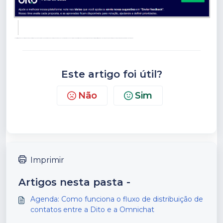
TAGS: distribuição de contatos, omnichat, dito, encarteiramento, fluxo de atendimento, vendedor preferencial, carterização, tarja roxa, janela 24h, por que meu contato foi para o vendedor errado, como funciona integração dito omnichat, regra de distribuição de cliente omnichat, o que é carterização fixa omnichat, mudar vendedor de um cliente omnichat
Este artigo foi útil?
Não
Sim
Imprimir
Artigos nesta pasta -
Agenda: Como funciona o fluxo de distribuição de
contatos entre a Dito e a Omnichat