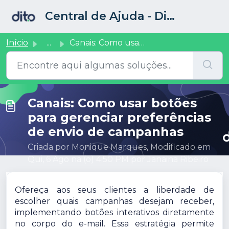
Ir para o conteúdo principal
Central de Ajuda - Dito CRM
Início
...
Canais: Como usar botões para gerenciar preferências de e...
Canais: Como usar botões
para gerenciar preferências
de envio de campanhas
Criada por Monique Marques, Modificado em
Qui, 6 Ago na (o) 4:50 PM por Janaina Ribeiro
Ofereça aos seus clientes a liberdade de
escolher quais campanhas desejam receber,
implementando botões interativos diretamente
no corpo do e-mail. Essa estratégia permite