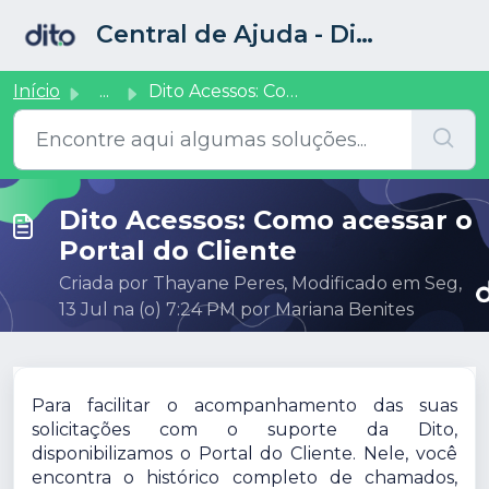
Ir para o conteúdo principal
Central de Ajuda - Dito CRM
Início
...
Dito Acessos: Como acessar o Portal do Cliente
Dito Acessos: Como acessar o
Portal do Cliente
Criada por Thayane Peres, Modificado em Seg,
13 Jul na (o) 7:24 PM por Mariana Benites
Para facilitar o acompanhamento das suas
solicitações com o suporte da Dito,
disponibilizamos o Portal do Cliente. Nele, você
encontra o histórico completo de chamados,