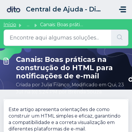
Ir para o conteúdo principal
Central de Ajuda - Dito CRM
Início
...
Canais: Boas práticas na construção do HTML para notifica...
Canais: Boas práticas na
construção do HTML para
notificações de e-mail
Criada por Julia Franco, Modificado em Qui, 23
Jul na (o) 5:24 PM por Brenda Souza
Este artigo apresenta orientações de como
construir um HTML simples e eficaz, garantindo
a compatibilidade e a correta visualização em
diferentes plataformas de e-mail.