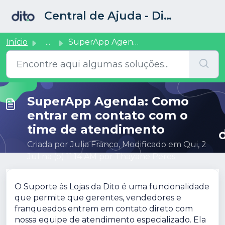
Ir para o conteúdo principal
Central de Ajuda - Dito CRM
Início
...
SuperApp Agenda: Como entrar em contato com o time de ate...
SuperApp Agenda: Como
entrar em contato com o
time de atendimento
Criada por Julia Franco, Modificado em Qui, 2
Jul na (o) 11:14 AM por Thayane Peres
O Suporte às Lojas da Dito é uma funcionalidade
que permite que gerentes, vendedores e
franqueados entrem em contato direto com
nossa equipe de atendimento especializado. Ela