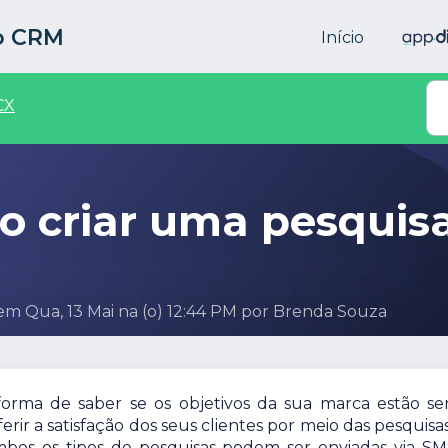
to CRM
Início
CX
o criar uma pesquisa
 em Qua, 13 Mai na (o) 12:44 PM por Brenda Souza
forma de saber se os objetivos da sua marca estão s
erir a satisfação dos seus clientes por meio das pesquisa
Ambos os tipos de pesquisas podem ser enviadas via SM