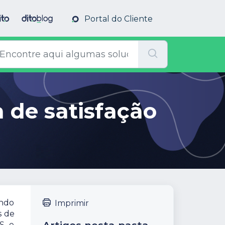
Portal do Cliente
 de satisfação
endo
Imprimir
s de
S, e