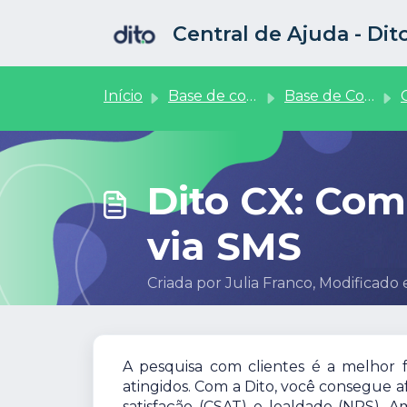
Ir para o conteúdo principal
Central de Ajuda - Di
Início
Base de conhecimento
Base de Conhecimento
Dito CX: Com
via SMS
Criada por Julia Franco, Modificado
A pesquisa com clientes é a melhor 
atingidos. Com a Dito, você consegue af
satisfação (CSAT) e lealdade (NPS). 