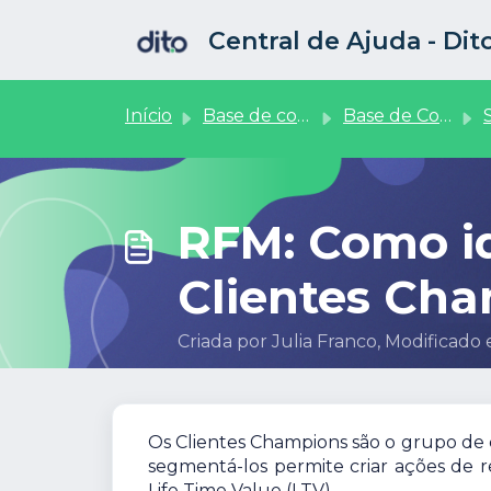
Ir para o conteúdo principal
Central de Ajuda - Di
Início
Base de conhecimento
Base de Conhecimento
RFM: Como id
Clientes Ch
Criada por Julia Franco, Modificado
Os Clientes Champions são o grupo de c
segmentá-los permite criar ações de 
Life Time Value (LTV).