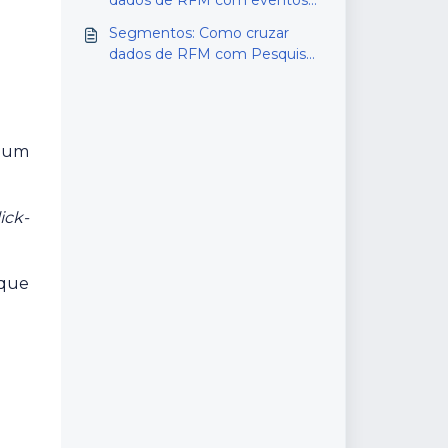
dados de RFM com eventos
de navegação
Segmentos: Como cruzar
dados de RFM com Pesquisas
de Satisfação
 um
lick-
 que