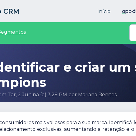
to CRM
Início
Segmentos
entificar e criar u
ampions
 em Ter, 2 Jun na (o) 3:29 PM por Mariana Benites
onsumidores mais valiosos para a sua marca. Identificá-l
relacionamento exclusivas, aumentando a retenção e o