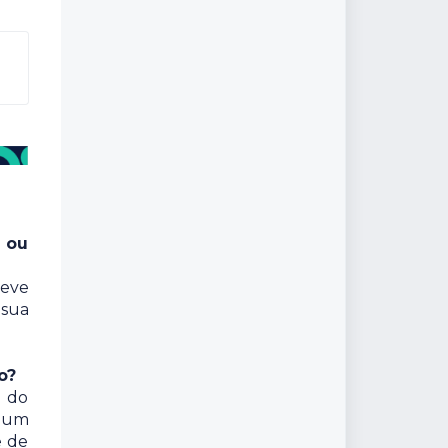
s ou
eve
 sua
o?
a do
lgum
e de