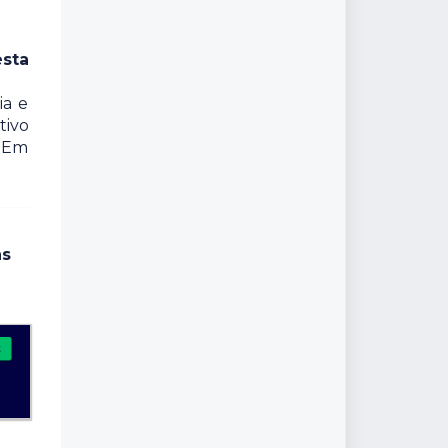
sta
ia e
tivo
 "Em
as