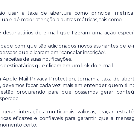
o usar a taxa de abertura como principal métric
a e dê maior atenção a outras métricas, tais como:
estinatários de e-mail que fizeram uma ação específ
idade com que são adicionados novos assinantes de e-
essoas que clicaram em "cancelar inscrição".
 receitas de suas notificações.
destinatários que clicam em um link do e-mail.
a Apple Mail Privacy Protection, tornam a taxa de aber
o, devemos focar cada vez mais em entender quem é n
s estão procurando para que possamos gerar conte
sperada.
rar interações multicanais valiosas, traçar estraté
tricas eficazes e confiáveis para garantir que a mens
o momento certo.