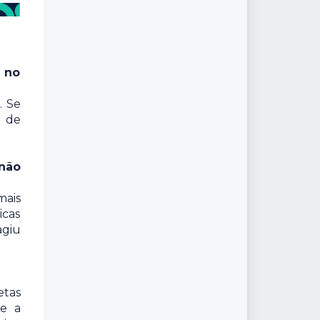
o no
. Se
a de
 não
mais
icas
agiu
etas
 e a