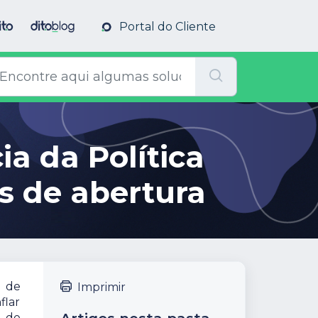
Portal do Cliente
a da Política
as de abertura
o de
Imprimir
flar
s de