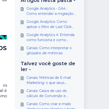
Artigos nesta pasta -
Google Analytics - GA4 :
Como entender a migração
para o GA4 e manter a
Google Analytics: Como
compatibilidade com a Dito
aplicar o filtro de Last Click
para visualizar os dados da
Google Analytics 4: Entenda
Dito
como funciona e como
visualizar as atualizações
iOS
Canais: Como interpretar o
glossário de métricas
Talvez você goste de
ler -
Canais: Métricas de E-mail
Marketing: o que seus
e os
números estão te dizendo?
il é
Canais: Casos de uso do
cálculo de Conversão e
como
Receita Influenciada
Canais: Como criar e-mails