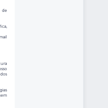
a de
ica,
mail
tura
osso
údos
gias
agem