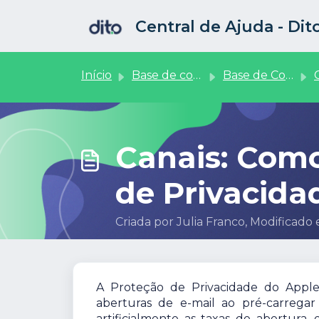
Ir para o conteúdo principal
Central de Ajuda - Di
Início
Base de conhecimento
Base de Conhecimento
Canais: Como
de Privacida
Criada por Julia Franco, Modificado 
A Proteção de Privacidade do Apple
aberturas de e-mail ao pré-carrega
artificialmente as taxas de abertura