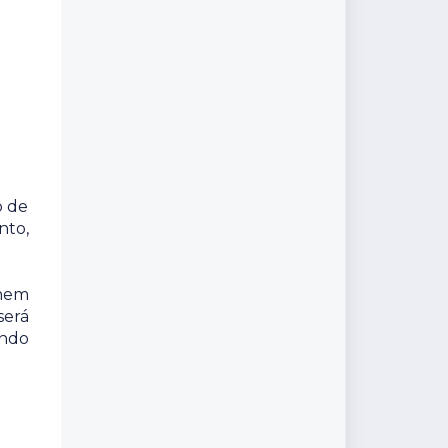
o de
nto,
 nem
será
ando