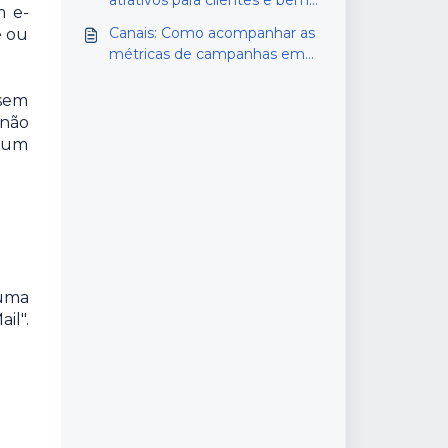
atrativos para clientes e bem
m e-
avaliados pelos provedores
Canais: Como acompanhar as
e ou
métricas de campanhas em
tempo real?
 sem
 não
m um
 uma
il".