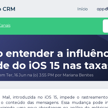
to CRM
Início
Canais
 entender a influênci
de do iOS 15 nas tax
em Ter, 16 Jun na (o) 3:55 PM por Mariana Benites
 Mail, introduzida no iOS 15, impede o rastreament
r o conteúdo das mensagens. Essa mudança pode in
, exigindo uma nova abordagem na análise de métrica