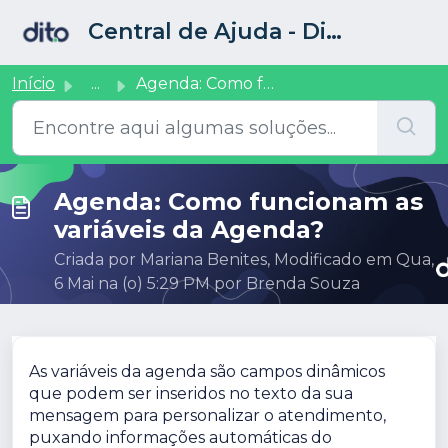
Ir para o conteúdo principal
Central de Ajuda - Dito CRM
Início
...
Agenda: Como funcionam as variáveis da Agenda?
Agenda: Como funcionam as
variáveis da Agenda?
Criada por Mariana Benites, Modificado em Qua,
6 Mai na (o) 5:29 PM por Brenda Souza
As variáveis da agenda são campos dinâmicos
que podem ser inseridos no texto da sua
mensagem para personalizar o atendimento,
puxando informações automáticas do