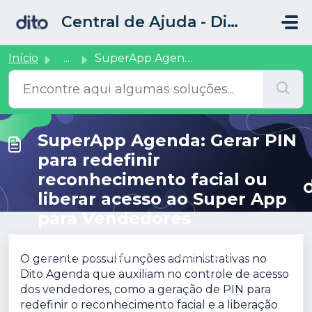
Ir para o conteúdo principal
Central de Ajuda - Dito CRM
Início
...
SuperApp Agenda: Gerar PIN para redefinir reconhecimento ...
SuperApp Agenda: Gerar PIN
para redefinir
reconhecimento facial ou
liberar acesso ao Super App
para Vendedores
Criada por Thayane Peres, Modificado em Qui, 2
Jul na (o) 12:12 PM por Thayane Peres
O gerente possui funções administrativas no
Dito Agenda que auxiliam no controle de acesso
dos vendedores, como a geração de PIN para
redefinir o reconhecimento facial e a liberação