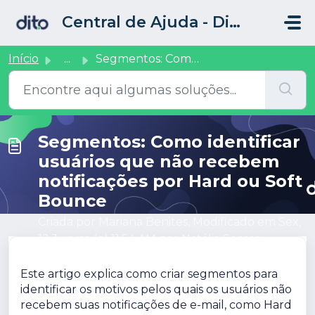
Ir para o conteúdo principal
Central de Ajuda - Dito CRM
Início
...
Segmentos: Como identificar usuários que não recebem noti...
Segmentos: Como identificar
usuários que não recebem
notificações por Hard ou Soft
Bounce
Criada por Mariana Benites, Modificado em Sex,
12 Jun na (o) 11:54 AM por Natália Soares
Este artigo explica como criar segmentos para
identificar os motivos pelos quais os usuários não
recebem suas notificações de e-mail, como Hard