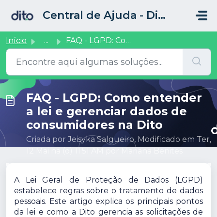
Ir para o conteúdo principal
Central de Ajuda - Dito CRM
Início
...
FAQ - LGPD: Como entender a lei e gerenciar dados de cons...
FAQ - LGPD: Como entender
a lei e gerenciar dados de
consumidores na Dito
Criada por Jeisyka Salgueiro, Modificado em Ter,
12 Mai na (o) 11:51 AM por Mariana Benites
A Lei Geral de Proteção de Dados (LGPD)
estabelece regras sobre o tratamento de dados
pessoais. Este artigo explica os principais pontos
da lei e como a Dito gerencia as solicitações de