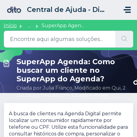
Ir para o conteúdo principal
Central de Ajuda - Dito CRM
Início
...
SuperApp Agenda: Como buscar um cliente no SuperApp do Ag...
SuperApp Agenda: Como
buscar um cliente no
SuperApp do Agenda?
Criada por Julia Franco, Modificado em Qui, 2
Jul na (o) 11:05 AM por Thayane Peres
A busca de clientes na Agenda Digital permite
localizar um consumidor rapidamente por
telefone ou CPF. Utilize esta funcionalidade para
consultar históricos de compra, personalizar o