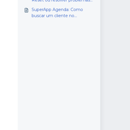
Reset ou resolver problemas
no login facial
SuperApp Agenda: Como
buscar um cliente no
SuperApp do Agenda?