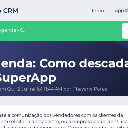
to CRM
Início
enda - Central de Vendedores
enda: Como descada
 SuperApp
 em Qui, 2 Jul na (o) 11:44 AM por Thayane Peres
te a comunicação dos vendedores com os clientes da
em solicitar o descadastro, ou a empresa pode identifica
sativar o envio de mensagens. O processo pode ser feito