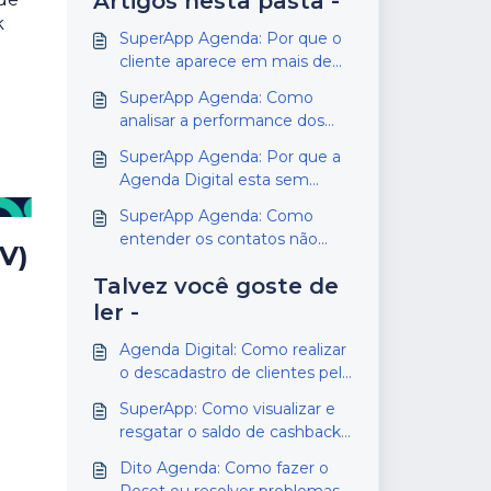
Artigos nesta pasta -
k
SuperApp Agenda: Por que o
cliente aparece em mais de
uma lista?
SuperApp Agenda: Como
analisar a performance dos
vendedores pelo SuperApp
SuperApp Agenda: Por que a
Agenda Digital esta sem
contatos disponíveis ou com
SuperApp Agenda: Como
poucos contatos?
entender os contatos não
V)
realizados no relatório
Talvez você goste de
ler -
Agenda Digital: Como realizar
o descadastro de clientes pelo
SuperApp
SuperApp: Como visualizar e
resgatar o saldo de cashback
em loja
Dito Agenda: Como fazer o