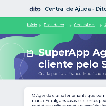
Ir para o conteúdo principal
Central de Ajuda - Di
Início
Base de conhecimento
Central de Vendedores
Ag
SuperApp Ag
cliente pelo
Criada por Julia Franco, Modificado
O Agenda é uma ferramenta que permi
marca. Em alguns casos, os clientes pod
contatos inválidos, sendo necessário de