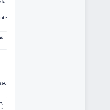
edor
ente
s 
 seu
, 
e 