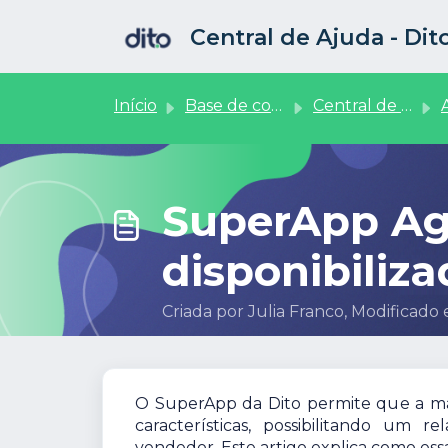
Ir para o conteúdo principal
Central de Ajuda - Di
Início
Base de conhecimento
Central de Vendedores
Ag
SuperApp Ag
disponibiliz
Criada por Julia Franco, Modificado
O SuperApp da Dito permite que a mar
características, possibilitando um r
vendedor. Este artigo explica como essa