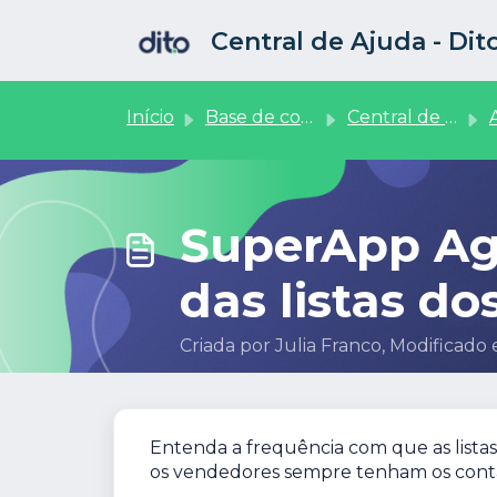
Ir para o conteúdo principal
Central de Ajuda - Di
Início
Base de conhecimento
Central de Vendedores
Ag
SuperApp Ag
das listas d
Criada por Julia Franco, Modificado 
Entenda a frequência com que as listas 
os vendedores sempre tenham os contat