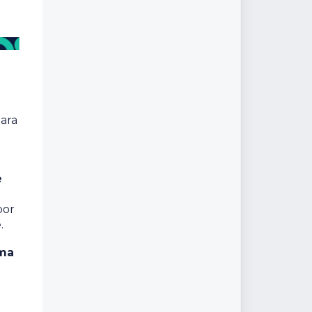
para
e
por
.
uma