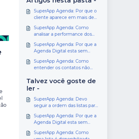
Artigos nesta pasta -
SuperApp Agenda: Por que o
cliente aparece em mais de
uma lista?
SuperApp Agenda: Como
analisar a performance dos
vendedores pelo SuperApp
SuperApp Agenda: Por que a
e
Agenda Digital esta sem
contatos disponíveis ou com
SuperApp Agenda: Como
poucos contatos?
entender os contatos não
realizados no relatório
Talvez você goste de
ler -
e
el
SuperApp Agenda: Devo
ção
seguir a ordem das listas para
falar com meu cliente?
SuperApp Agenda: Por que a
Agenda Digital esta sem
contatos disponíveis ou com
SuperApp Agenda: Como
poucos contatos?