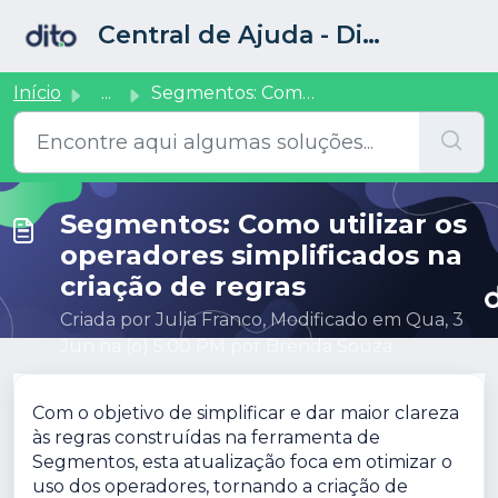
Ir para o conteúdo principal
Central de Ajuda - Dito CRM
Início
...
Segmentos: Como utilizar os operadores simplificados na c...
Segmentos: Como utilizar os
operadores simplificados na
criação de regras
Criada por Julia Franco, Modificado em Qua, 3
Jun na (o) 5:00 PM por Brenda Souza
Com o objetivo de simplificar e dar maior clareza
às regras construídas na ferramenta de
Segmentos, esta atualização foca em otimizar o
uso dos operadores, tornando a criação de