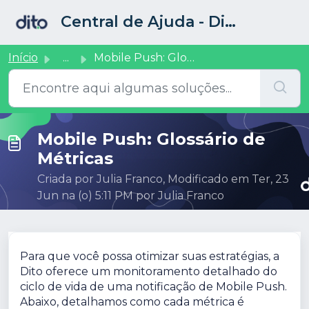
Ir para o conteúdo principal
Central de Ajuda - Dito CRM
Início
...
Mobile Push: Glossário de Métricas
Mobile Push: Glossário de
Métricas
Criada por Julia Franco, Modificado em Ter, 23
Jun na (o) 5:11 PM por Julia Franco
Para que você possa otimizar suas estratégias, a
Dito oferece um monitoramento detalhado do
ciclo de vida de uma notificação de Mobile Push.
Abaixo, detalhamos como cada métrica é