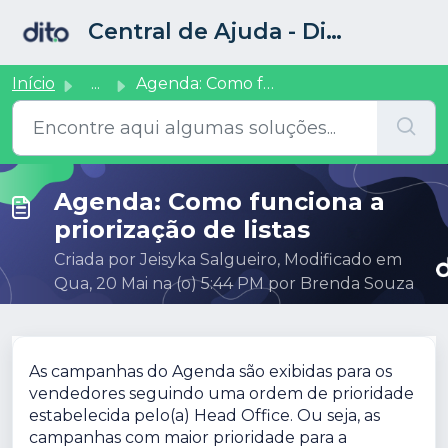
Ir para o conteúdo principal
Central de Ajuda - Dito CRM
Início
...
Agenda: Como funciona a priorização de listas
Agenda: Como funciona a
priorização de listas
Criada por Jeisyka Salgueiro, Modificado em
Qua, 20 Mai na (o) 5:44 PM por Brenda Souza
As campanhas do Agenda são exibidas para os
vendedores seguindo uma ordem de prioridade
estabelecida pelo(a) Head Office. Ou seja, as
campanhas com maior prioridade para a