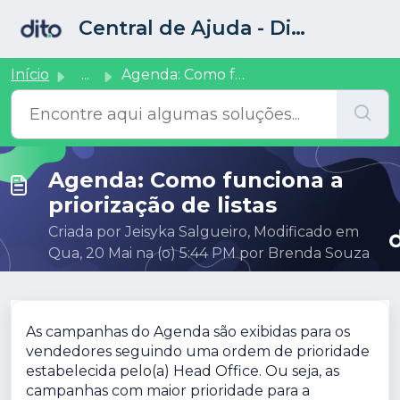
Ir para o conteúdo principal
Central de Ajuda - Dito CRM
Início
...
Agenda: Como funciona a priorização de listas
Agenda: Como funciona a
priorização de listas
Criada por Jeisyka Salgueiro, Modificado em
Qua, 20 Mai na (o) 5:44 PM por Brenda Souza
As campanhas do Agenda são exibidas para os
vendedores seguindo uma ordem de prioridade
estabelecida pelo(a) Head Office. Ou seja, as
campanhas com maior prioridade para a