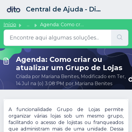
Ir para o conteúdo principal
Central de Ajuda - Dito CRM
Início
...
Agenda: Como criar ou atualizar um Grupo de Lojas
Agenda: Como criar ou
atualizar um Grupo de Lojas
Criada por Mariana Benites, Modificado em Ter,
14 Jul na (o) 3:08 PM por Mariana Benites
A funcionalidade Grupo de Lojas permite
organizar várias lojas sob um mesmo grupo,
facilitando o acesso de lojistas ou franqueados
que administram mais de uma unidade. Dessa