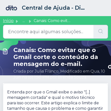
Ir para o conteúdo principal
Central de Ajuda - Dito CRM
Início
...
Canais: Como evitar que o Gmail corte o conteúdo da mensa...
Canais: Como evitar que o
Gmail corte o conteúdo da
mensagem do e-mail.
Criada por Julia Franco, Modificado em Qua, 10
Jun na (o) 1:50 PM por Brenda Souza
Entenda por que o Gmail exibe o aviso "[...]
mensagem cortada" e qual o motivo técnico
para isso ocorrer. Este artigo explica o limite de
tamanho que causa o problema e como garantir