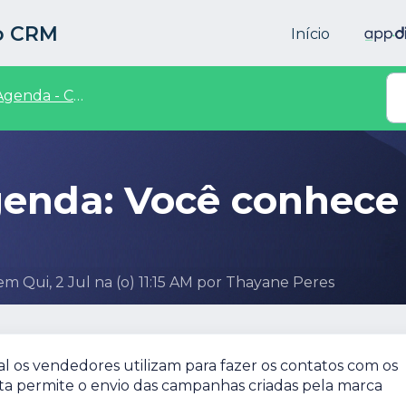
to CRM
Início
enda - Central de Vendedores
enda: Você conhece
em Qui, 2 Jul na (o) 11:15 AM por Thayane Peres
al os vendedores utilizam para fazer os contatos com os
a permite o envio das campanhas criadas pela marca