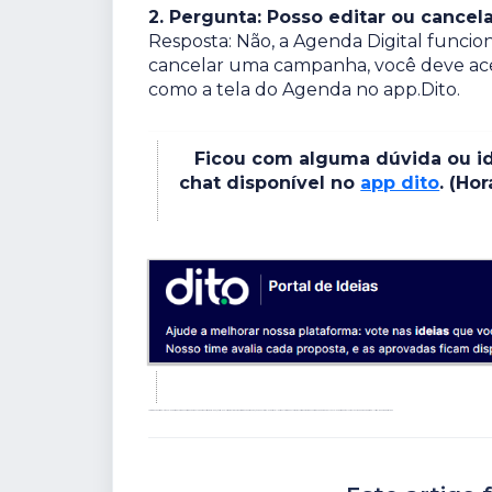
2. Pergunta: Posso editar ou cance
Resposta: Não, a Agenda Digital funcio
cancelar uma campanha, você deve acess
como a tela do Agenda no app.Dito.
Ficou com alguma dúvida ou id
chat disponível no
app dito
. (Ho
Tags: Agenda Digital Dito, calendário de campanhas, agendamento de e-mail, visão geral de ações, planejar marketing, como usar agenda, organização de envios, calendário CRM. Perguntas Frequentes: Como ver minhas campanhas agendadas? Onde fica o calendário da Dito? Como funciona a agenda digital? Visualizar jornadas ativas.