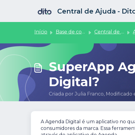
Ir para o conteúdo principal
Central de Ajuda - Di
Início
Base de conhecimento
Central de Vendedores
Ag
SuperApp Ag
Digital?
Criada por Julia Franco, Modificado 
A Agenda Digital é um aplicativo no qu
consumidores da marca. Essa ferrament
através do aplicativo do Agenda.