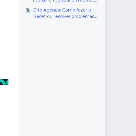
realizar e registrar um contato
no Agenda Digital?
Dito Agenda: Como fazer o
Reset ou resolver problemas
no login facial