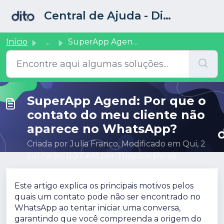
Ir para o conteúdo principal
Central de Ajuda - Dito CRM
Início
...
SuperApp Agend: Por que o contato do meu cliente não apar...
SuperApp Agend: Por que o
contato do meu cliente não
aparece no WhatsApp?
Criada por Julia Franco, Modificado em Qui, 2
Jul na (o) 11:37 AM por Thayane Peres
Este artigo explica os principais motivos pelos
quais um contato pode não ser encontrado no
WhatsApp ao tentar iniciar uma conversa,
garantindo que você compreenda a origem do