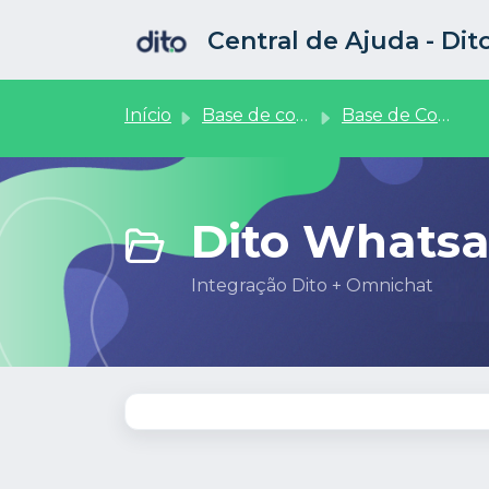
Ir para o conteúdo principal
Central de Ajuda - Di
Início
Base de conhecimento
Base de Conhecimento
Dito Whatsa
Integração Dito + Omnichat